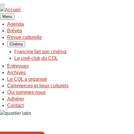
Aller
au
contenu
Menu
principal
Agenda
NAVIGATION
Brèves
PRINCIPALE
Revue culturelle
Cinéma
Francine fait son cinéma
Le ciné-club du CQL
Entrevues
Archives
Le CQL a organisé
Commerces et lieux culturels
Qui sommes-nous
Adhérer
Contact