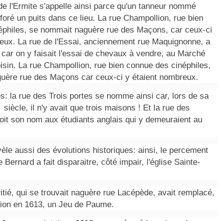
 de l'Ermite s'appelle ainsi parce qu'un tanneur nommé
 foré un puits dans ce lieu. La rue Champollion, rue bien
éphiles, se nommait naguère rue des Maçons, car ceux-ci
eux. La rue de l'Essai, anciennement rue Maquignonne, a
car on y faisait l'essai de chevaux à vendre, au Marché
sin. La rue Champollion, rue bien connue des cinéphiles,
uère rue des Maçons car ceux-ci y étaient nombreux.
és: la rue des Trois portes se nomme ainsi car, lors de sa
siècle, il n'y avait que trois maisons ! Et la rue des
doit son nom aux étudiants anglais qui y demeuraient au
èle aussi des évolutions historiques: ainsi, le percement
 Bernard a fait disparaitre, côté impair, l'église Sainte-
Pitié, qui se trouvait naguère rue Lacépède, avait remplacé,
tion en 1613, un Jeu de Paume.