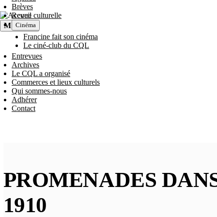
Aller
Brèves
NAVIGATION
au
Revue culturelle
contenu
MENU
Cinéma
PRINCIPALE
principal
Francine fait son cinéma
Le ciné-club du CQL
Entrevues
Archives
Le CQL a organisé
Commerces et lieux culturels
Qui sommes-nous
Adhérer
Contact
PROMENADES DANS 
1910