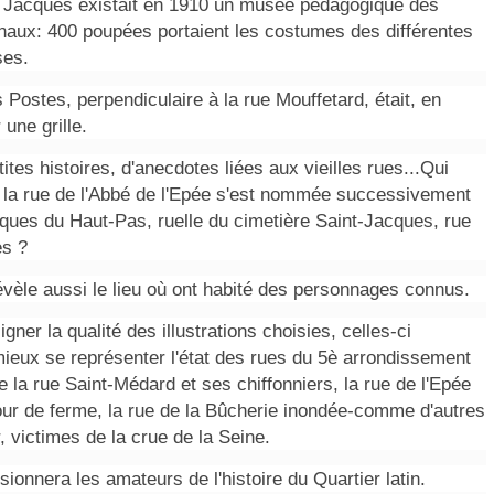
t Jacques existait en 1910 un musée pédagogique des
aux: 400 poupées portaient les costumes des différentes
ses.
Postes, perpendiculaire à la rue Mouffetard, était, en
une grille.
etites histoires, d'anecdotes liées aux vieilles rues...Qui
 la rue de l'Abbé de l'Epée s'est nommée successivement
cques du Haut-Pas, ruelle du cimetière Saint-Jacques, rue
es ?
évèle aussi le lieu où ont habité des personnages connus.
ligner la qualité des illustrations choisies, celles-ci
ieux se représenter l'état des rues du 5è arrondissement
la rue Saint-Médard et ses chiffonniers, la rue de l'Epée
our de ferme, la rue de la Bûcherie inondée-comme d'autres
, victimes de la crue de la Seine.
sionnera les amateurs de l'histoire du Quartier latin.