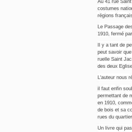
Au 41 rue Sain
costumes nation
régions françai
Le Passage des 
1910, fermé par 
Il y a tant de p
peut savoir que
ruelle Saint Ja
des deux Eglis
L'auteur nous r
il faut enfin sou
permettant de m
en 1910, comme 
de bois et sa c
rues du quartier
Un livre qui pas