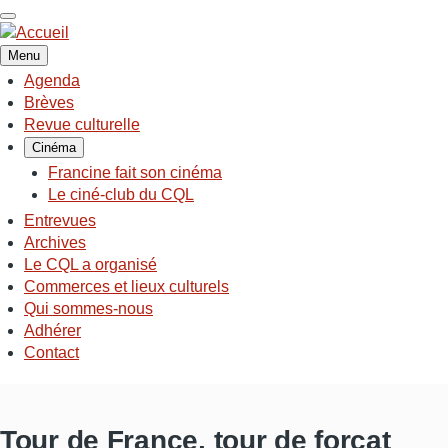
Aller
au
contenu
Menu
principal
Agenda
NAVIGATION
Brèves
PRINCIPALE
Revue culturelle
Cinéma
Francine fait son cinéma
Le ciné-club du CQL
Entrevues
Archives
Le CQL a organisé
Commerces et lieux culturels
Qui sommes-nous
Adhérer
Contact
Tour de France, tour de forçat