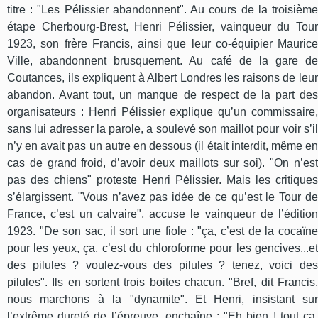
titre : "Les Pélissier abandonnent". Au cours de la troisième
étape Cherbourg-Brest, Henri Pélissier, vainqueur du Tour
1923, son frère Francis, ainsi que leur co-équipier Maurice
Ville, abandonnent brusquement. Au café de la gare de
Coutances, ils expliquent à Albert Londres les raisons de leur
abandon. Avant tout, un manque de respect de la part des
organisateurs : Henri Pélissier explique qu’un commissaire,
sans lui adresser la parole, a soulevé son maillot pour voir s’il
n’y en avait pas un autre en dessous (il était interdit, même en
cas de grand froid, d’avoir deux maillots sur soi). "On n’est
pas des chiens" proteste Henri Pélissier. Mais les critiques
s’élargissent. "Vous n’avez pas idée de ce qu’est le Tour de
France, c’est un calvaire", accuse le vainqueur de l’édition
1923. "De son sac, il sort une fiole : "ça, c’est de la cocaïne
pour les yeux, ça, c’est du chloroforme pour les gencives...et
des pilules ? voulez-vous des pilules ? tenez, voici des
pilules". Ils en sortent trois boites chacun. "Bref, dit Francis,
nous marchons à la "dynamite". Et Henri, insistant sur
l’extrême dureté de l’épreuve, enchaîne : "Eh bien ! tout ça,