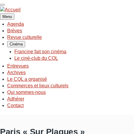
Aller
au
contenu
Menu
principal
Agenda
NAVIGATION
Brèves
PRINCIPALE
Revue culturelle
Cinéma
Francine fait son cinéma
Le ciné-club du CQL
Entrevues
Archives
Le CQL a organisé
Commerces et lieux culturels
Qui sommes-nous
Adhérer
Contact
Paris « Sur Plaques »