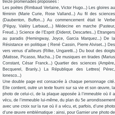
treize promenades proposées :
Les poètes (Rimbaud Verlaine, Victor Hugo...) Les gloires au
féminin (Marie Curie, Rose Valland...) Au fil des sciences
(Daubenton, Buffon...) Au commencement était le Verbe
(Péguy, Valéry Larbaud,...) Médecine en marche (Pasteur,
Freud...) Science de l’Esprit (Diderot, Descartes...) Etrangers
au paradis (Hemingway, Joyce, Garcia Marquez...) De la
Résistance en politique ( René Cassin, Pierre Alviset...) Des
vers venus d’ailleurs (Rilke, Ungaretti...) Du bout des doigts
(Matisse, Picasso, Mucha...) De musiques en tirades (Marius
Constant, César Franck...) Quartier des sciences (Ampère,
Becquerel, Branly..) La République des Lettres( Pérec,
Ionesco...)
Une double page est consacrée à chaque personnage cité.
Elle contient, outre un texte fourni sur sa vie et son œuvre, la
photo de celui-ci, de la plaque apposée à l’immeuble où il a
vécu, de l’immeuble lui-même, du plan du 5e arrondissement
avec une croix sur la rue où il a vécu, et, parfois, d’une photo
d’une œuvre emblématique : ainsi, pour Garnier une photo de