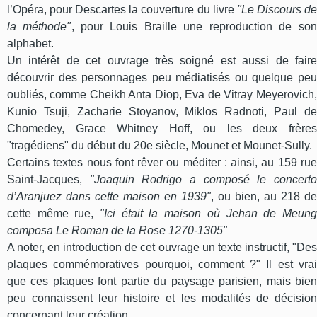
l’Opéra, pour Descartes la couverture du livre
"Le Discours de
la méthode"
, pour Louis Braille une reproduction de son
alphabet.
Un intérêt de cet ouvrage très soigné est aussi de faire
découvrir des personnages peu médiatisés ou quelque peu
oubliés, comme Cheikh Anta Diop, Eva de Vitray Meyerovich,
Kunio Tsuji, Zacharie Stoyanov, Miklos Radnoti, Paul de
Chomedey, Grace Whitney Hoff, ou les deux frères
"tragédiens" du début du 20e siècle, Mounet et Mounet-Sully.
Certains textes nous font rêver ou méditer : ainsi, au 159 rue
Saint-Jacques,
"Joaquin Rodrigo a composé le concerto
d’Aranjuez dans cette maison en 1939"
, ou bien, au 218 de
cette même rue,
"Ici était la maison où Jehan de Meung
composa Le Roman de la Rose 1270-1305"
A noter, en introduction de cet ouvrage un texte instructif, "Des
plaques commémoratives pourquoi, comment ?" Il est vrai
que ces plaques font partie du paysage parisien, mais bien
peu connaissent leur histoire et les modalités de décision
concernant leur création.