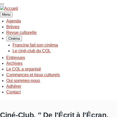
Aller
au
contenu
Menu
principal
Agenda
NAVIGATION
Brèves
PRINCIPALE
Revue culturelle
Cinéma
Francine fait son cinéma
Le ciné-club du CQL
Entrevues
Archives
Le CQL a organisé
Commerces et lieux culturels
Qui sommes-nous
Adhérer
Contact
Ciné-Club, " De l'Écrit à l'Écran,