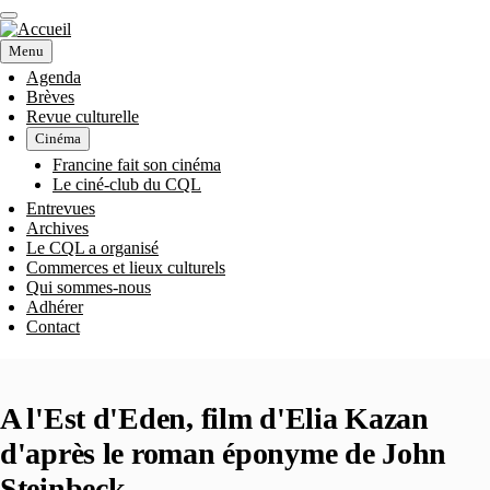
Aller
au
contenu
Menu
principal
Agenda
Brèves
NAVIGATION
Revue culturelle
Cinéma
PRINCIPALE
Francine fait son cinéma
Le ciné-club du CQL
Entrevues
Archives
Le CQL a organisé
Commerces et lieux culturels
Qui sommes-nous
Adhérer
Contact
A l'Est d'Eden, film d'Elia Kazan
d'après le roman éponyme de John
Steinbeck