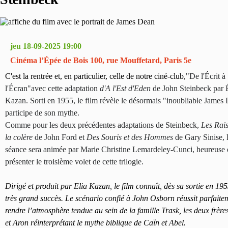
jeu 18-09-2025 19:00
Cinéma l’Épée de Bois 100, rue Mouffetard, Paris 5e
C'est la rentrée et, en particulier, celle de notre ciné-club,
"De l'Écrit à
l'Écran"
avec cette adaptation
d'A l'Est d'Eden
de John Steinbeck par 
Kazan. Sorti en 1955, le film révèle le désormais "inoubliable James
participe de son mythe.
Comme pour les deux précédentes adaptations de Steinbeck,
Les Rais
la colère
de John Ford et
Des Souris et des Hommes
de Gary Sinise, 
séance sera animée par Marie Christine Lemardeley-Cunci, heureuse
présenter le troisième volet de cette trilogie.
Dirigé et produit par Elia Kazan, le film connaît, dès sa sortie en 19
très grand succès. Le scénario confié à John Osborn réussit parfaite
rendre l’atmosphère tendue au sein de la famille Trask, les deux frèr
et Aron réinterprétant le mythe biblique de Caïn et Abel.