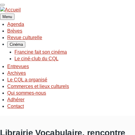
Aller
au
contenu
Menu
principal
Agenda
NAVIGATION
Brèves
PRINCIPALE
Revue culturelle
Cinéma
Francine fait son cinéma
Le ciné-club du CQL
Entrevues
Archives
Le CQL a organisé
Commerces et lieux culturels
Qui sommes-nous
Adhérer
Contact
Librairie Vocabulaire, rencontre