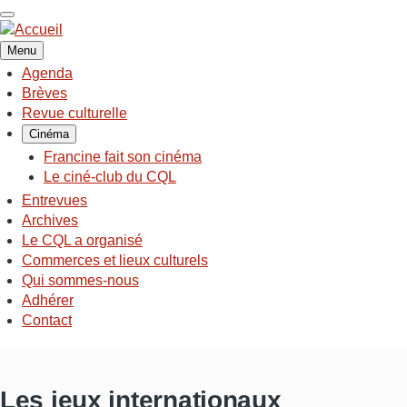
Aller
au
contenu
Menu
principal
Agenda
NAVIGATION
Brèves
PRINCIPALE
Revue culturelle
Cinéma
Francine fait son cinéma
Le ciné-club du CQL
Entrevues
Archives
Le CQL a organisé
Commerces et lieux culturels
Qui sommes-nous
Adhérer
Contact
Les jeux internationaux