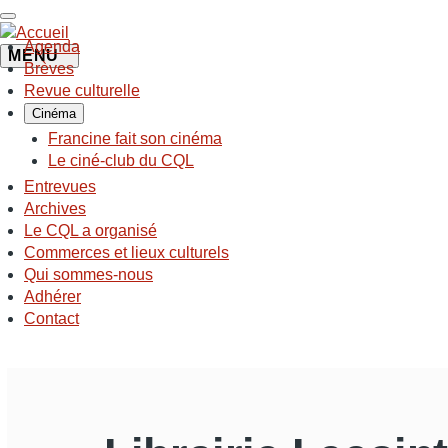
Aller
au
Agenda
contenu
MENU
NAVIGATION
Brèves
principal
PRINCIPALE
Revue culturelle
Cinéma
Francine fait son cinéma
Le ciné-club du CQL
Entrevues
Archives
Le CQL a organisé
Commerces et lieux culturels
Qui sommes-nous
Adhérer
Contact