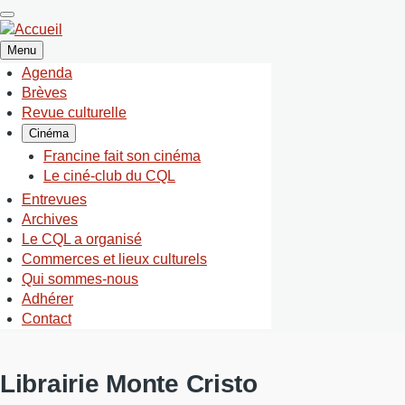
Aller
au
contenu
Menu
principal
Agenda
NAVIGATION
Brèves
PRINCIPALE
Revue culturelle
Cinéma
Francine fait son cinéma
Le ciné-club du CQL
Entrevues
Archives
Le CQL a organisé
Commerces et lieux culturels
Qui sommes-nous
Adhérer
Contact
Librairie Monte Cristo