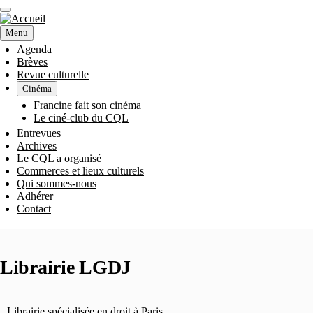
Aller
au
contenu
Menu
principal
Agenda
Brèves
NAVIGATION
Revue culturelle
Cinéma
PRINCIPALE
Francine fait son cinéma
Le ciné-club du CQL
Entrevues
Archives
Le CQL a organisé
Commerces et lieux culturels
Qui sommes-nous
Adhérer
Contact
Librairie LGDJ
Librairie spécialisée en droit à Paris