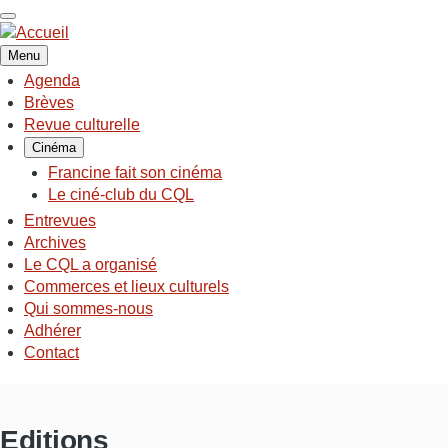
Aller
au
contenu
Menu
principal
Agenda
NAVIGATION
Brèves
PRINCIPALE
Revue culturelle
Cinéma
Francine fait son cinéma
Le ciné-club du CQL
Entrevues
Archives
Le CQL a organisé
Commerces et lieux culturels
Qui sommes-nous
Adhérer
Contact
Editions