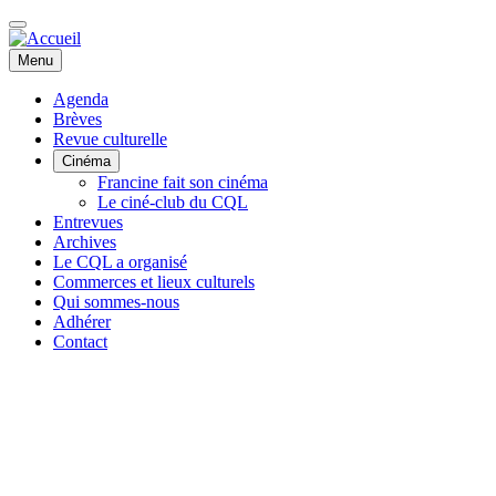
Aller
au
contenu
Menu
principal
Agenda
Brèves
NAVIGATION
Revue culturelle
Cinéma
PRINCIPALE
Francine fait son cinéma
Le ciné-club du CQL
Entrevues
Archives
Le CQL a organisé
Commerces et lieux culturels
Qui sommes-nous
Adhérer
Contact