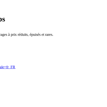
ps
ges à prix réduits, épuisés et rares.
cale=fr_FR