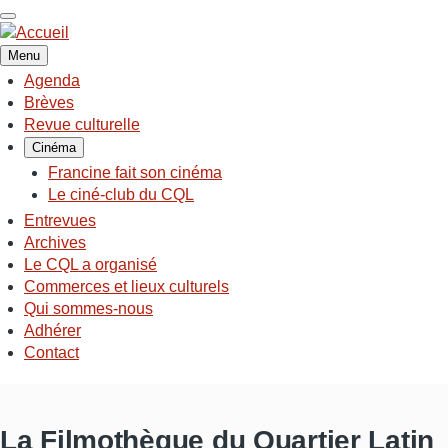
Aller
au
contenu
Menu
principal
Agenda
NAVIGATION
Brèves
PRINCIPALE
Revue culturelle
Cinéma
Francine fait son cinéma
Le ciné-club du CQL
Entrevues
Archives
Le CQL a organisé
Commerces et lieux culturels
Qui sommes-nous
Adhérer
Contact
La Filmothèque du Quartier Latin