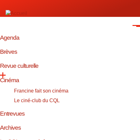
Aller au contenu principal
Men
Agenda
NAVIGATION
PRINCIPALE
Brèves
Revue culturelle
Cinéma
Francine fait son cinéma
Le ciné-club du CQL
Entrevues
Archives