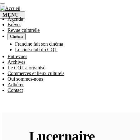
Aller
au
contenu
MENU
Agenda
principal
Brèves
NAVIGATION
Revue culturelle
Cinéma
PRINCIPALE
Francine fait son cinéma
Le ciné-club du CQL
Entrevues
Archives
Le CQL a organisé
Commerces et lieux culturels
Qui sommes-nous
Adhérer
Contact
Lucernaire