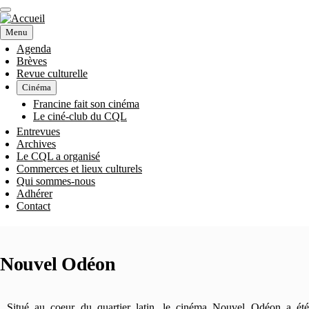
Aller
au
contenu
Menu
principal
Agenda
Brèves
NAVIGATION
Revue culturelle
Cinéma
PRINCIPALE
Francine fait son cinéma
Le ciné-club du CQL
Entrevues
Archives
Le CQL a organisé
Commerces et lieux culturels
Qui sommes-nous
Adhérer
Contact
Nouvel Odéon
Situé au coeur du quartier latin, le cinéma Nouvel Odéon a été