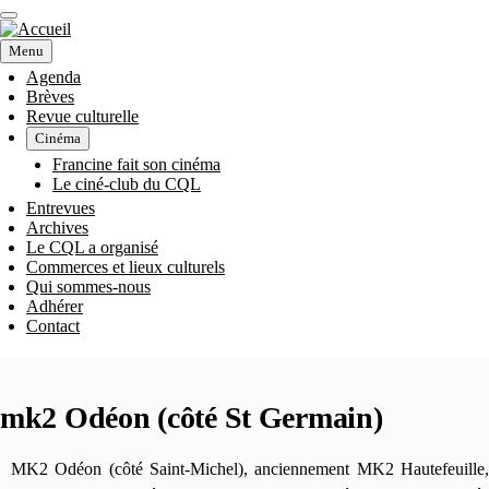
Aller
au
contenu
Menu
principal
Agenda
Brèves
NAVIGATION
Revue culturelle
Cinéma
PRINCIPALE
Francine fait son cinéma
Le ciné-club du CQL
Entrevues
Archives
Le CQL a organisé
Commerces et lieux culturels
Qui sommes-nous
Adhérer
Contact
mk2 Odéon (côté St Germain)
MK2 Odéon (côté Saint-Michel), anciennement MK2 Hautefeuille,