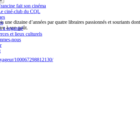
rancine fait son cinéma
Le ciné-club du CQL
ues
s une dizaine d’années par quatre libraires passionnés et souriants don
es
ure à son goût.
 a organisé
es et lieux culturels
mmes-nous
r
t
Voyageur/100067298812130/