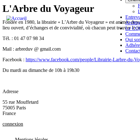
Aller au contenu principal
L'Arbre du Voyageur
F
Entrev
Fondée en 1980, la librairie « L’Arbre du Voyageur » est animée depui
Archiv
lieu ouvert, d’échanges et de convivialité, où chacun peut trouver lect
Le CQL
Commerc
Tél. : 01 47 07 98 34
Qui so
Adhére
Mail : arbreduv @ gmail.com
Contac
Facebook :
https://www.facebook.com/people/Librairie-Larbre-du-
Du mardi au dimanche de 10h à 19h30
Adresse
55 rue Mouffetard
75005
Paris
France
connexion
Mentions légales