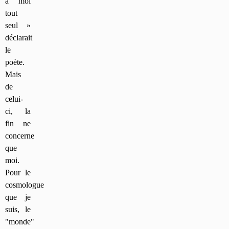
à moi
tout
seul »
déclarait
le
poète.
Mais
de
celui-
ci, la
fin ne
concerne
que
moi.
Pour le
cosmologue
que je
suis, le
"monde"