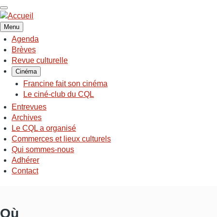
Aller
au
contenu
Menu
principal
Agenda
NAVIGATION
Brèves
PRINCIPALE
Revue culturelle
Cinéma
Francine fait son cinéma
Le ciné-club du CQL
Entrevues
Archives
Le CQL a organisé
Commerces et lieux culturels
Qui sommes-nous
Adhérer
Contact
Où