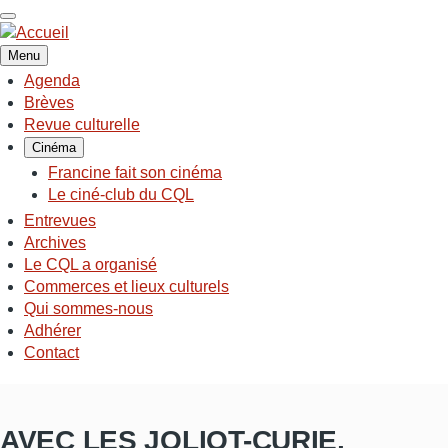
Aller
au
contenu
Menu
principal
Agenda
NAVIGATION
Brèves
PRINCIPALE
Revue culturelle
Cinéma
Francine fait son cinéma
Le ciné-club du CQL
Entrevues
Archives
Le CQL a organisé
Commerces et lieux culturels
Qui sommes-nous
Adhérer
Contact
AVEC LES JOLIOT-CURIE,