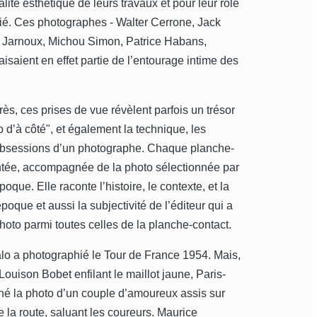
alité esthétique de leurs travaux et pour leur rôle
gié. Ces photographes - Walter Cerrone, Jack
 Jarnoux, Michou Simon, Patrice Habans,
isaient en effet partie de l’entourage intime des
s, ces prises de vue révèlent parfois un trésor
 d’à côté", et également la technique, les
 obsessions d’un photographe. Chaque planche-
ntée, accompagnée de la photo sélectionnée par
poque. Elle raconte l’histoire, le contexte, et la
époque et aussi la subjectivité de l’éditeur qui a
hoto parmi toutes celles de la planche-contact.
alo a photographié le Tour de France 1954. Mais,
 Louison Bobet enfilant le maillot jaune, Paris-
né la photo d’un couple d’amoureux assis sur
e la route, saluant les coureurs. Maurice