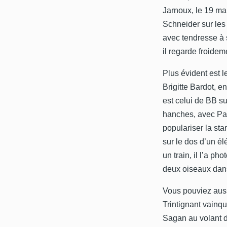
Jarnoux, le 19 ma
Schneider sur les 
avec tendresse à 
il regarde froideme
Plus évident est 
Brigitte Bardot, 
est celui de BB su
hanches, avec Par
populariser la sta
sur le dos d’un él
un train, il l’a p
deux oiseaux dans
Vous pouviez auss
Trintignant vainq
Sagan au volant de