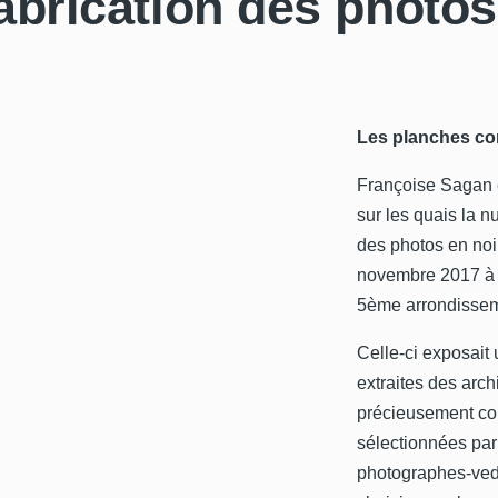
abrication des photos
Les planches con
Françoise Sagan e
sur les quais la nu
des photos en noir
novembre 2017 à l
5ème arrondissem
Celle-ci exposait 
extraites des arc
précieusement cons
sélectionnées parm
photographes-vede