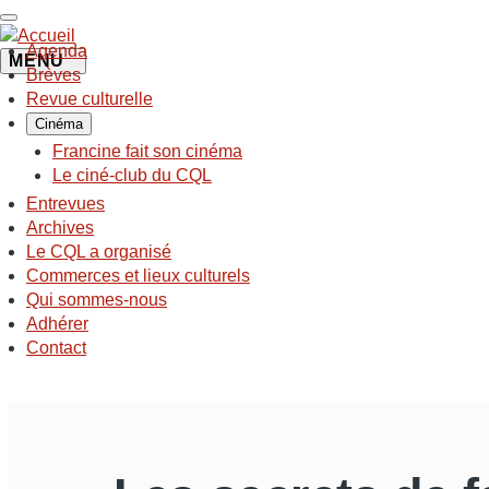
Aller
au
Agenda
contenu
MENU
NAVIGATION
Brèves
principal
PRINCIPALE
Revue culturelle
Cinéma
Francine fait son cinéma
Le ciné-club du CQL
Entrevues
Archives
Le CQL a organisé
Commerces et lieux culturels
Qui sommes-nous
Adhérer
Contact