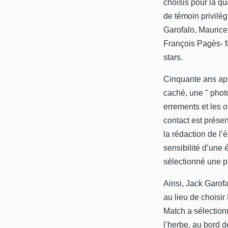
choisis pour la qu
de témoin privilé
Garofalo, Maurice
François Pagès- fa
stars.
Cinquante ans aprè
caché, une " photo
errements et les
contact est prése
la rédaction de l’é
sensibilité d’une 
sélectionné une p
Ainsi, Jack Garof
au lieu de choisir
Match a sélection
l’herbe, au bord d