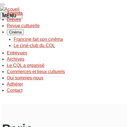
Aller
au
Agenda
contenu
MENU
NAVIGATION
Brèves
principal
PRINCIPALE
Revue culturelle
Cinéma
Francine fait son cinéma
Le ciné-club du CQL
Entrevues
Archives
Le CQL a organisé
Commerces et lieux culturels
Qui sommes-nous
Adhérer
Contact