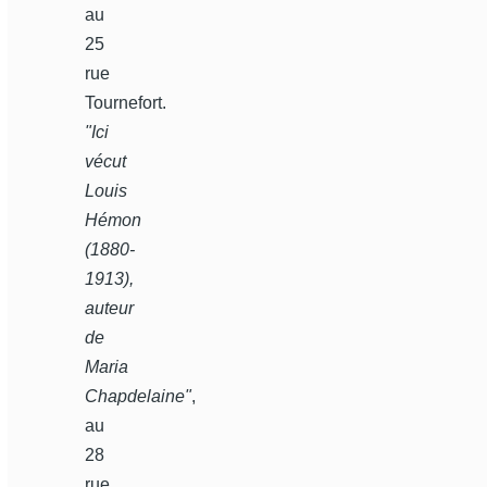
au
25
rue
Tournefort.
"Ici
vécut
Louis
Hémon
(1880-
1913),
auteur
de
Maria
Chapdelaine"
,
au
28
rue