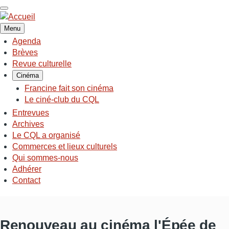
Aller
au
contenu
Menu
principal
Agenda
NAVIGATION
Brèves
PRINCIPALE
Revue culturelle
Cinéma
Francine fait son cinéma
Le ciné-club du CQL
Entrevues
Archives
Le CQL a organisé
Commerces et lieux culturels
Qui sommes-nous
Adhérer
Contact
Renouveau au cinéma l'Épée de