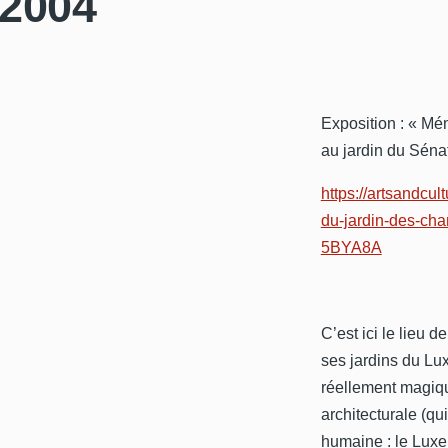
2004
Exposition : « Mé
au jardin du Sénat
https://artsandcul
du-jardin-des-c
5BYA8A
C’est ici le lieu 
ses jardins du Lu
réellement magiqu
architecturale (qu
humaine : le Luxe