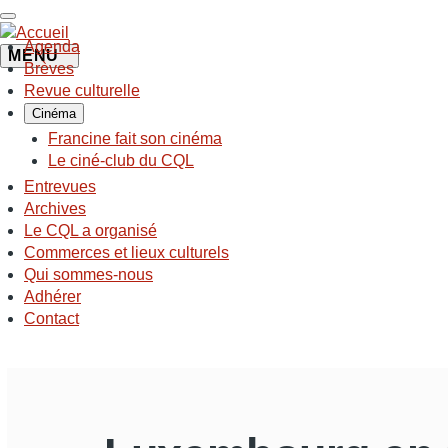
Aller
au
Agenda
contenu
MENU
NAVIGATION
Brèves
principal
PRINCIPALE
Revue culturelle
Cinéma
Francine fait son cinéma
Le ciné-club du CQL
Entrevues
Archives
Le CQL a organisé
Commerces et lieux culturels
Qui sommes-nous
Adhérer
Contact