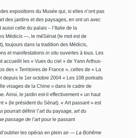
s expositions du Musée qui, si elles n’ont pas
art des jardins et des paysages, en ont un avec
 aussi celle du palais – l’Italie de la
s Médicis —, le méSénat (le mot est de
), toujours dans la tradition des Médicis,
ons et manifestations
in situ
ouvertes à tous. Les
ont accueilli les « Vues du ciel » de Yann Arthus-
os des « Territoires de France », celles de « La
t depuis le 1er octobre 2004 « Les 108 portraits
lle visages de la Chine » dans le cadre de
. Ainsi, le jardin est-il effectivement « un haut
nt » (le président du Sénat). « Art passant » est
i pourrait définir l’art du paysage
, art du
que
passage de l’art
pour le passant
d’oublier les opéras en plein air —
La Bohême