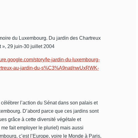
moire du Luxembourg. Du jardin des Chartreux
 », 29 juin-30 juillet 2004
ture.google.com/story/le-jardin-du-luxembourg-
hartreux-au-jardin-du-s%C3%A9nat/nwUxRWK-
de célébrer l’action du Sénat dans son palais et
xembourg. D’abord parce que ces jardins sont
es grâce à cette diversité végétale et
i me fait employer le pluriel) mais aussi
mbourg, c’est l’Europe, voire le Monde à Paris,