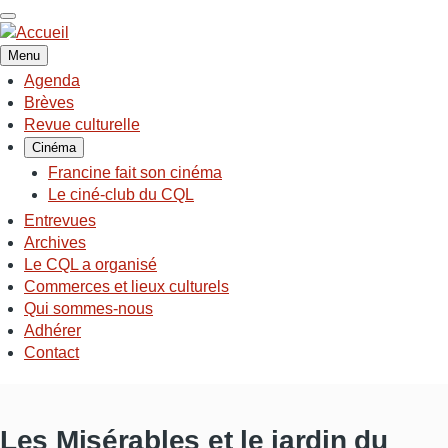
Aller
au
contenu
Menu
principal
Agenda
NAVIGATION
Brèves
PRINCIPALE
Revue culturelle
Cinéma
Francine fait son cinéma
Le ciné-club du CQL
Entrevues
Archives
Le CQL a organisé
Commerces et lieux culturels
Qui sommes-nous
Adhérer
Contact
Les Misérables et le jardin du