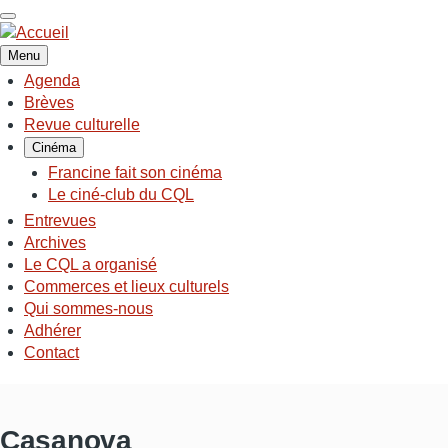
Aller
au
contenu
Menu
principal
Agenda
NAVIGATION
Brèves
PRINCIPALE
Revue culturelle
Cinéma
Francine fait son cinéma
Le ciné-club du CQL
Entrevues
Archives
Le CQL a organisé
Commerces et lieux culturels
Qui sommes-nous
Adhérer
Contact
Casanova