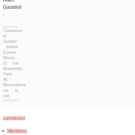
Garabiol
-
“Casanova
et
Zanetta”,
théâtre
Espace
Marais,
21 rue
Beautreillis,
Paris
4è.
Réservations
sur le
site
connexion
Mentions