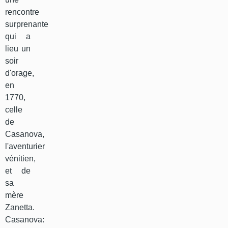
rencontre
surprenante
qui a
lieu un
soir
d'orage,
en
1770,
celle
de
Casanova,
l'aventurier
vénitien,
et de
sa
mère
Zanetta.
Casanova: