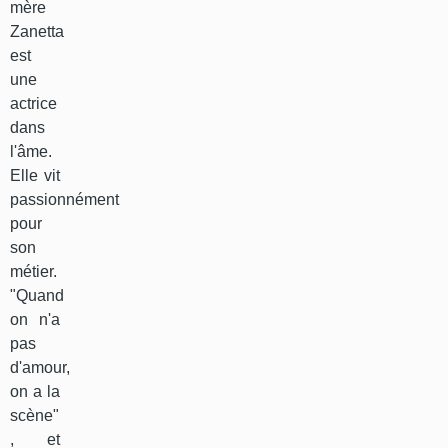
mère
Zanetta
est
une
actrice
dans
l'âme.
Elle vit
passionnément
pour
son
métier.
"Quand
on n'a
pas
d'amour,
on a la
scène"
, et