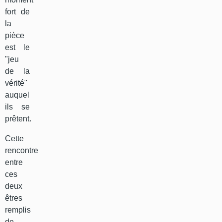
fort de
la
pièce
est le
"jeu
de la
vérité"
auquel
ils se
prêtent.
Cette
rencontre
entre
ces
deux
êtres
remplis
de