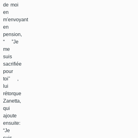
de moi
en
m'envoyant
en
pension,
“ ”Je
me
suis
sacrifiée
pour
toi" ,
lui
rétorque
Zanetta,
qui
ajoute
ensuite:
“Je
suis