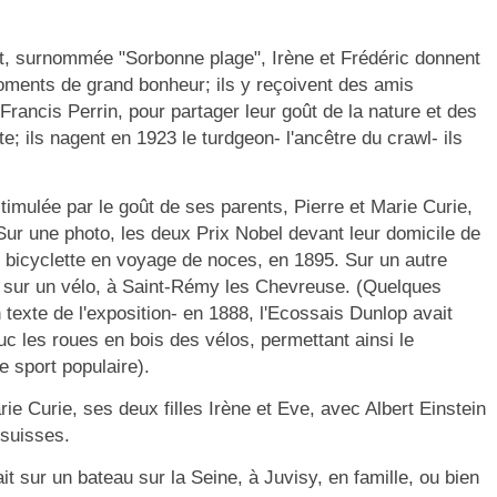
st, surnommée "Sorbonne plage", Irène et Frédéric donnent
oments de grand bonheur; ils y reçoivent des amis
rancis Perrin, pour partager leur goût de la nature et des
; ils nagent en 1923 le turdgeon- l'ancêtre du crawl- ils
stimulée par le goût de ses parents, Pierre et Marie Curie,
Sur une photo, les deux Prix Nobel devant leur domicile de
n bicyclette en voyage de noces, en 1895. Sur un autre
lle sur un vélo, à Saint-Rémy les Chevreuse. (Quelques
n texte de l'exposition- en 1888, l'Ecossais Dunlop avait
c les roues en bois des vélos, permettant ainsi le
sport populaire).
e Curie, ses deux filles Irène et Eve, avec Albert Einstein
 suisses.
it sur un bateau sur la Seine, à Juvisy, en famille, ou bien