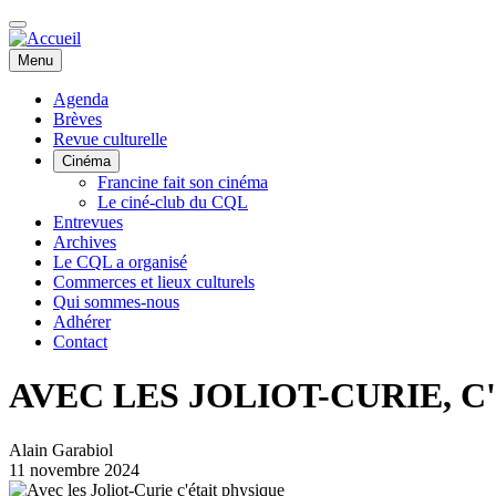
Aller
au
contenu
Menu
principal
Agenda
Brèves
Navigation
Revue culturelle
principale
Cinéma
Francine fait son cinéma
Le ciné-club du CQL
Entrevues
Archives
Le CQL a organisé
Commerces et lieux culturels
Qui sommes-nous
Adhérer
Contact
AVEC LES JOLIOT-CURIE, C
Alain Garabiol
11 novembre 2024